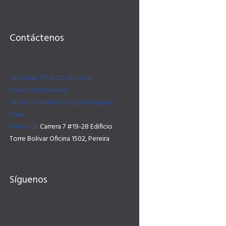
Contáctenos
Teléfono
(*57) 322 761 3709
Correo Electrónico
tecnicoadministrativo@corseguro.
com
Dirección
Carrera 7 #19-28 Edificio
Torre Bolivar Oficina 1502, Pereira
Síguenos